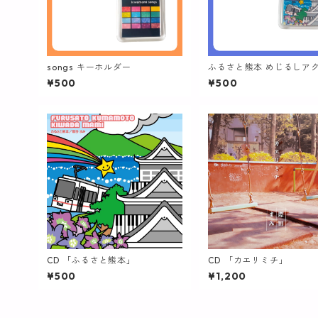
songs キーホルダー
ふるさと熊本 めじるしア
リー
¥500
¥500
CD 「ふるさと熊本」
CD 「カエリミチ」
¥500
¥1,200